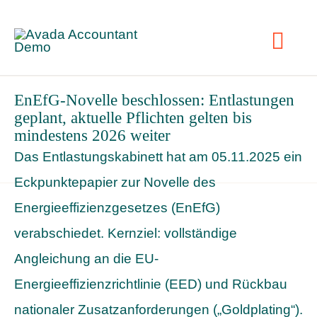
Skip
to
Togg
content
Navig
EnEfG-Novelle beschlossen: Entlastungen
Leis
geplant, aktuelle Pflichten gelten bis
mindestens 2026 weiter
Das Entlastungskabinett hat am 05.11.2025 ein
Refe
Eckpunktepapier zur Novelle des
Energieeffizienzgesetzes (EnEfG)
N
verabschiedet. Kernziel: vollständige
Angleichung an die EU-
Übe
Energieeffizienzrichtlinie (EED) und Rückbau
nationaler Zusatzanforderungen („Goldplating“).
Ko