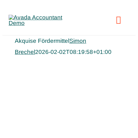
Skip
to
Toggl
content
Navig
Akquise Fördermittel
Simon
L
Brechel
2026-02-02T08:19:58+01:00
R