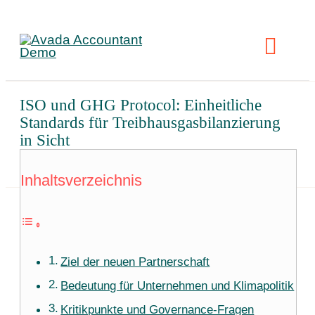
Skip
to
Toggl
content
Navig
ISO und GHG Protocol: Einheitliche
L
Standards für Treibhausgasbilanzierung
in Sicht
R
Inhaltsverzeichnis
Ziel der neuen Partnerschaft
Bedeutung für Unternehmen und Klimapolitik
Kritikpunkte und Governance-Fragen