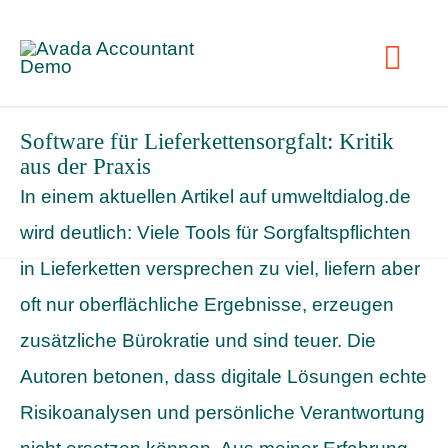
Skip
to
Togg
content
Navig
Software für Lieferkettensorgfalt: Kritik
Leis
aus der Praxis
In einem aktuellen Artikel auf umweltdialog.de
Refe
wird deutlich: Viele Tools für Sorgfaltspflichten
in Lieferketten versprechen zu viel, liefern aber
N
oft nur oberflächliche Ergebnisse, erzeugen
zusätzliche Bürokratie und sind teuer. Die
Übe
Autoren betonen, dass digitale Lösungen echte
Risikoanalysen und persönliche Verantwortung
Ko